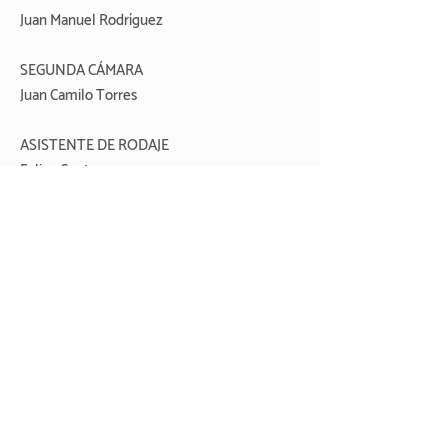
Juan Manuel Rodríguez
SEGUNDA CÁMARA
Juan Camilo Torres
ASISTENTE DE RODAJE
Felipe Santana
SONIDO
Kimberly Mejía
MÚSICA
Signe Marie Håland
Jose Prieto
EDICIÓN Y MOTION GRAPHICS
Daniel Fernández